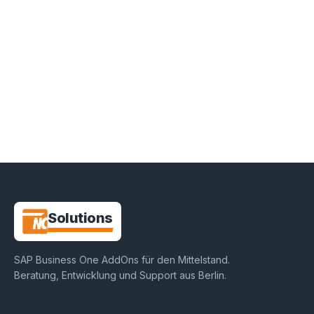
NC-
Solutions
SAP Business One AddOns für den Mittelstand
.
Beratung, Entwicklung und Support aus
Berlin
.