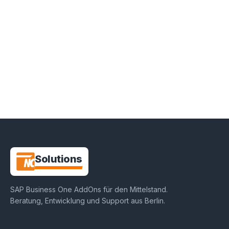
NC-
Solutions
SAP Business One AddOns für den Mittelstand
.
Beratung, Entwicklung und Support aus
Berlin
.