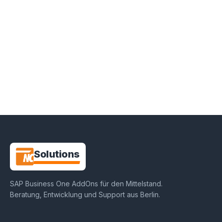
NC-
Solutions
SAP Business One AddOns für den Mittelstand
.
Beratung, Entwicklung und Support aus
Berlin
.