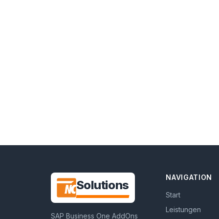
NAVIGATION
NC-
Solutions
Start
Leistungen
SAP Business One AddOns