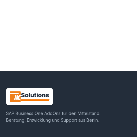
NC-
Solutions
SAP Business One AddOns für den Mittelstand
.
Beratung, Entwicklung und Support aus
Berlin
.