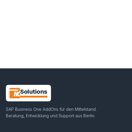
NC-
Solutions
SAP Business One AddOns für den Mittelstand
.
Beratung, Entwicklung und Support aus
Berlin
.